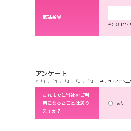
電話番号
例）03-12
アンケート
※『”』、『"』、『'』、『,』、『?』、TAB、はシステ
これまでに当社をご利
用になったことはあり
あり
ますか？