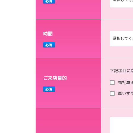
必須
時間
必須
下記項目に
ご来店目的
福祉車
必須
車いす