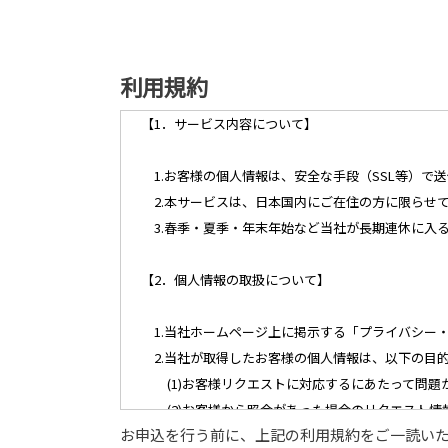
利用規約
【1．サービス内容について】
1.お客様の個人情報は、安全な手段（SSL等）で
2.本サービスは、日本国内にご在住の方に限らせ
3.春季・夏季・年末年始など当社が長期連休に入
【2．個人情報の取扱について】
1.当社ホームページ上に掲示する「プライバシー
2.当社が取得したお客様の個人情報は、以下の目
(1)お客様リクエストに対応するにあたって問題
(2)お客様から照会があった場合のリクエスト情
お申込を行う前に、上記の利用規約をご一読い
(3)お客様に不利益を与えないために行う、お客