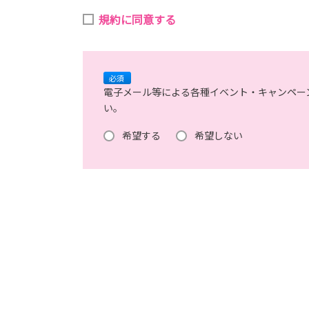
(4)当社で取り扱っている商品・サービスなどに
規約に同意する
(5)商品の企画・開発あるいはお客様満足向上策
【3．推奨環境について】
必須
電子メール等による各種イベント・キャンペー
1.当社の推奨するインターネット環境にてお申込
い。
それに伴う連絡の不徹底については責任を負いか
なお、不具合の生じたデータについてはお客様に
希望する
希望しない
※推奨環境についてはTOYOTAメーカーサイト
【4．規約について】
1.本規約は事前の告知なく変更することがありま
【トヨタ自動車への個人情報の第三者提供について】
1.当社が取得したお客様の個人情報（本リクエストフ