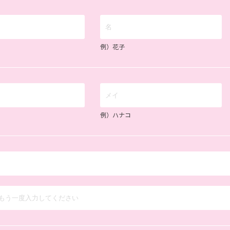
例）花子
例）ハナコ