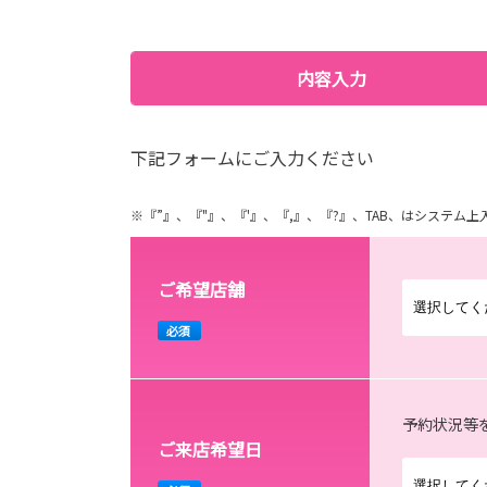
内容入力
下記フォームにご入力ください
※『”』、『"』、『'』、『,』、『?』、TAB、はシステ
ご希望店舗
必須
予約状況等
ご来店希望日