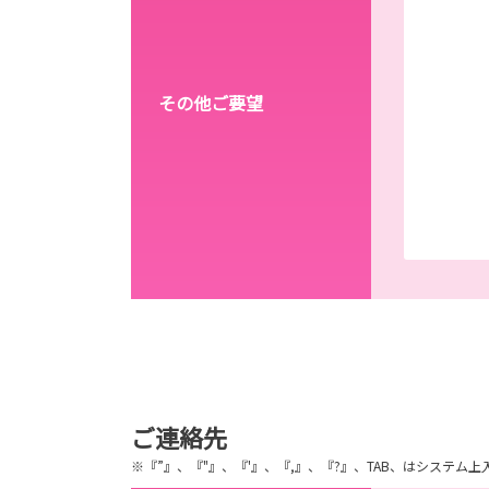
その他ご要望
ご連絡先
※『”』、『"』、『'』、『,』、『?』、TAB、はシステ