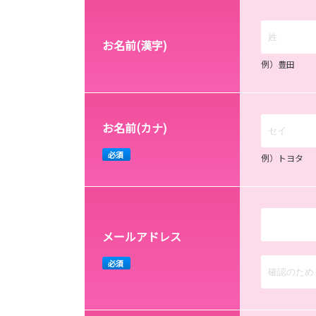
お名前(漢字)
例）豊田
お名前(カナ)
必須
例）トヨタ
メールアドレス
必須