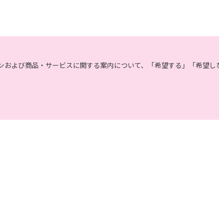
関する営業上のご案内
などの検討のためのお客様アンケート調査の実施
ンおよび商品・サービスに関する案内について、「希望する」「希望し
みをお願いします。推奨以外の環境によって発生した情報の不備や
ねますので、あらかじめご了承ください。
お断り無く削除させていただく場合がございます。
「ご利用にあたって」を参照ください。
す。変更した内容は本ページにてご確認いただくものとします。
ォームよりご入力いただいた氏名、住所、電話番号、メールアドレスを含む本リクエ