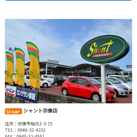
シャント宗像店
住所：宗像市稲元2-3-15
TEL：
0940-32-4332
FAX：0940-32-4551