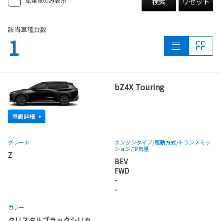
試乗車のみ表示
検索
リセット
該当車種台数
1
bZ4X Touring
車両詳細
グレード
エンジンタイプ
/駆動方式/
トランスミッ
ション
/排気量
Z
BEV
FWD
-
-
カラー
クリスタルブラックシリカ