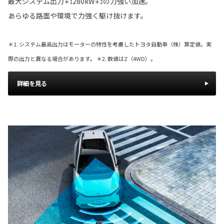
最大システム出力
280kW
の力強い加速。
＊1
＊2
あらゆる路面や環境で力強く駆け抜けます。
＊1. システム最高出力はモーターの特性を考慮したトヨタ自動車（株）算定値。実
際の出力と異なる場合があります。 ＊2. 数値はZ（4WD）。
詳細を見る