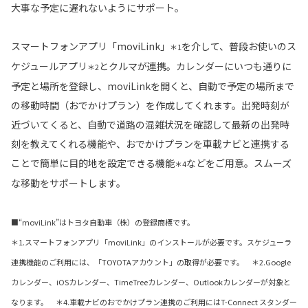
大事な予定に遅れないようにサポート。
スマートフォンアプリ「moviLink」
を介して、普段お使いのス
＊1
ケジュールアプリ
とクルマが連携。カレンダーにいつも通りに
＊2
予定と場所を登録し、moviLinkを開くと、自動で予定の場所まで
の移動時間（おでかけプラン）を作成してくれます。出発時刻が
近づいてくると、自動で道路の混雑状況を確認して最新の出発時
刻を教えてくれる機能や、おでかけプランを車載ナビと連携する
ことで簡単に目的地を設定できる機能
などをご用意。スムーズ
＊4
な移動をサポートします。
■“moviLink”はトヨタ自動車（株）の登録商標です。
＊1.スマートフォンアプリ「moviLink」のインストールが必要です。スケジューラ
連携機能のご利用には、「TOYOTAアカウント」の取得が必要です。 ＊2.Google
カレンダー、iOSカレンダー、TimeTreeカレンダー、Outlookカレンダーが対象と
なります。 ＊4.車載ナビのおでかけプラン連携のご利用にはT-Connect スタンダー