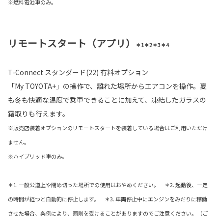
※燃料電池車のみ。
リモートスタート（アプリ）
＊1＊2＊3＊4
T-Connect スタンダード(22) 有料オプション
「My TOYOTA+」の操作で、離れた場所からエアコンを操作。夏
も冬も快適な温度で乗車できることに加えて、凍結したガラスの
霜取りも行えます。
※販売店装着オプションのリモートスタートを装着している場合はご利用いただけ
ません。
※ハイブリッド車のみ。
＊1. 一般公道上や閉め切った場所での使用はおやめください。 ＊2. 起動後、一定
の時間が経つと自動的に停止します。 ＊3. 車両停止中にエンジンをみだりに稼働
させた場合、条例により、罰則を受けることがありますのでご注意ください。（ご