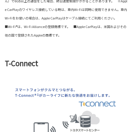
ん）で6GB以上の通信をした場合、終日速度制限がかかることがあります。 ※Appl
e CarPlayのワイヤレス接続している時は、車内Wi-Fiは同時に使用できません。車内
Wi-Fiをお使いの場合は、Apple CarPlayはケーブル接続にてご利用ください。
■Wi-Fi®は、Wi-Fi Allianceの登録商標です。 ■Apple CarPlayは、米国およびその
他の国で登録されたAppleの商標です。
T-Connect