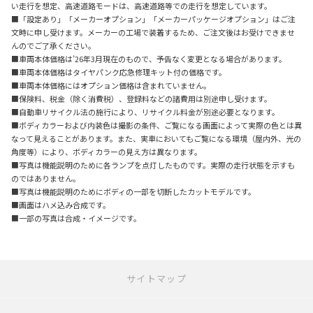
い走行を想定、高速道路モードは、高速道路等での走行を想定しています。
■「設定あり」「メーカーオプション」「メーカーパッケージオプション」はご注
文時に申し受けます。メーカーの工場で装着するため、ご注文後はお受けできませ
んのでご了承ください。
■車両本体価格は’26年3月現在のもので、予告なく変更となる場合があります。
■車両本体価格はタイヤパンク応急修理キット付の価格です。
■車両本体価格にはオプション価格は含まれていません。
■保険料、税金（除く消費税）、登録料などの諸費用は別途申し受けます。
■自動車リサイクル法の施行により、リサイクル料金が別途必要となります。
■ボディカラーおよび内装色は撮影の条件、ご覧になる画面によって実際の色とは異
なって見えることがあります。また、実車においてもご覧になる環境（屋内外、光の
角度等）により、ボディカラーの見え方は異なります。
■写真は機能説明のために各ランプを点灯したものです。実際の走行状態を示すも
のではありません。
■写真は機能説明のためにボディの一部を切断したカットモデルです。
■画面はハメ込み合成です。
■一部の写真は合成・イメージです。
サイトマップ